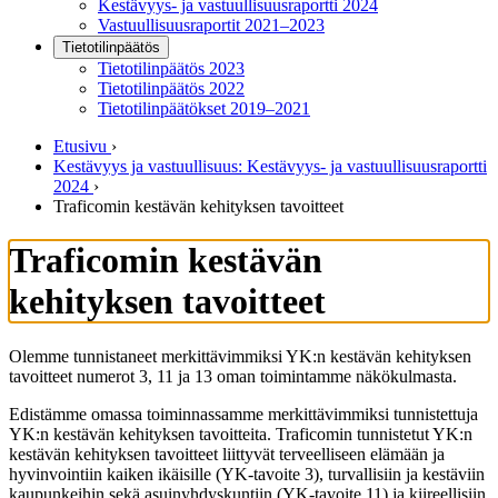
Kestävyys- ja vastuullisuusraportti 2024
Vastuullisuusraportit 2021–2023
Tietotilinpäätös
Tietotilinpäätös 2023
Tietotilinpäätös 2022
Tietotilinpäätökset 2019–2021
Etusivu
›
Kestävyys ja vastuullisuus: Kestävyys- ja vastuullisuusraportti
2024
›
Traficomin kestävän kehityksen tavoitteet
Traficomin kestävän
kehityksen tavoitteet
Olemme tunnistaneet merkittävimmiksi YK:n kestävän kehityksen
tavoitteet numerot 3, 11 ja 13 oman toimintamme näkökulmasta.
Edistämme omassa toiminnassamme merkittävimmiksi tunnistettuja
YK:n kestävän kehityksen tavoitteita. Traficomin tunnistetut YK:n
kestävän kehityksen tavoitteet liittyvät terveelliseen elämään ja
hyvinvointiin kaiken ikäisille (YK-tavoite 3), turvallisiin ja kestäviin
kaupunkeihin sekä asuinyhdyskuntiin (YK-tavoite 11) ja kiireellisiin