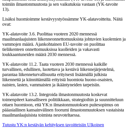
toimiin ilmastonmuutosta ja sen vaikutuksia vastaan (YK-tavoite
13).
Lisäksi huomioimme kestävyystyössämme YK-alatavoitteita. Näitä
ovat:
YK-alatavoite 3.6. Puolittaa vuoteen 2020 mennessä
maailmanlaajuisten liikenneonnettomuuksista johtuvien kuolemien ja
vammojen määrä. Ajankohtainen EU-tavoite on puolittaa
tieliikenteen onnettomuuksissa kuolleiden ja vakavasti
loukkaantuneiden määrä 2030 mennessä.
YK-alatavoite 11.2. Taata vuoteen 2030 mennessä kaikille
turvallinen, edullinen, luotettava ja kestävä liikennejärjestelmä,
parantaa liikenneturvallisuutta erityisesti lisäämällä julkista
liikennettä ja kiinnittämällä erityistä huomiota huono-osaisten,
naisten, lasten, vammaisten ja ikääntyneiden tarpeisiin.
YK-alatavoite 13.2. Integroida ilmastonmuutosta koskevat
toimenpiteet kansalliseen politiikkaan, strategioihin ja suunnitteluun
ottaen huomioon, että YK:n ilmastonmuutoksen puitesopimus on
pääasiallinen kansainvälinen foorumi ilmastonmuutoksen vastaisista
maailmanlaajuisista toimista neuvoteltaessa.
Tutustu YK:n kestävän kehityksen tavoitteisiin
Ulkoinen