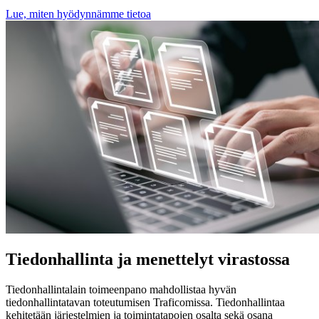
Lue, miten hyödynnämme tietoa
Tiedonhallinta ja menettelyt virastossa
Tiedonhallintalain toimeenpano mahdollistaa hyvän
tiedonhallintatavan toteutumisen Traficomissa. Tiedonhallintaa
kehitetään järjestelmien ja toimintatapojen osalta sekä osana