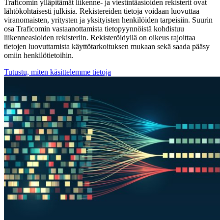
Traficomin ylläpitämät liikenne- ja viestintäasioiden rekisterit ovat
lähtökohtaisesti julkisia. Rekistereiden tietoja voidaan luovuttaa
viranomaisten, yritysten ja yksityisten henkilöiden tarpeisiin. Suurin
osa Traficomin vastaanottamista tietopyynnöistä kohdistuu
liikenneasioiden rekisteriin. Rekisteröidyllä on oikeus rajoittaa
tietojen luovuttamista käyttötarkoituksen mukaan sekä saada pääsy
omiin henkilötietoihin.
Tutustu, miten käsittelemme tietoja