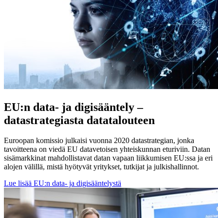
EU:n data- ja digisääntely –
datastrategiasta datatalouteen
Euroopan komissio julkaisi vuonna 2020 datastrategian, jonka
tavoitteena on viedä EU datavetoisen yhteiskunnan eturiviin. Datan
sisämarkkinat mahdollistavat datan vapaan liikkumisen EU:ssa ja eri
alojen välillä, mistä hyötyvät yritykset, tutkijat ja julkishallinnot.
Lue lisää EU:n data- ja digisääntelystä