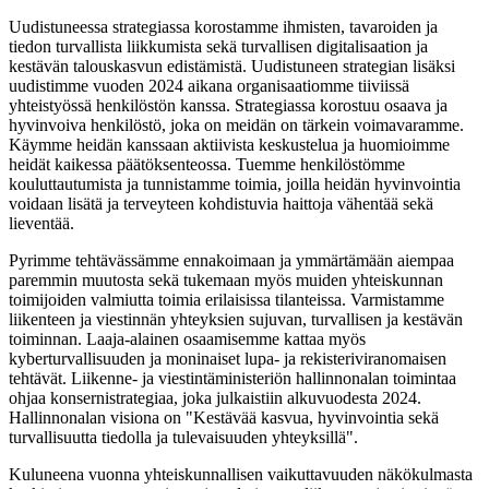
Uudistuneessa strategiassa korostamme ihmisten, tavaroiden ja
tiedon turvallista liikkumista sekä turvallisen digitalisaation ja
kestävän talouskasvun edistämistä. Uudistuneen strategian lisäksi
uudistimme vuoden 2024 aikana organisaatiomme tiiviissä
yhteistyössä henkilöstön kanssa. Strategiassa korostuu osaava ja
hyvinvoiva henkilöstö, joka on meidän on tärkein voimavaramme.
Käymme heidän kanssaan aktiivista keskustelua ja huomioimme
heidät kaikessa päätöksenteossa. Tuemme henkilöstömme
kouluttautumista ja tunnistamme toimia, joilla heidän hyvinvointia
voidaan lisätä ja terveyteen kohdistuvia haittoja vähentää sekä
lieventää.
Pyrimme tehtävässämme ennakoimaan ja ymmärtämään aiempaa
paremmin muutosta sekä tukemaan myös muiden yhteiskunnan
toimijoiden valmiutta toimia erilaisissa tilanteissa. Varmistamme
liikenteen ja viestinnän yhteyksien sujuvan, turvallisen ja kestävän
toiminnan. Laaja-alainen osaamisemme kattaa myös
kyberturvallisuuden ja moninaiset lupa- ja rekisteriviranomaisen
tehtävät. Liikenne- ja viestintäministeriön hallinnonalan toimintaa
ohjaa konsernistrategiaa, joka julkaistiin alkuvuodesta 2024.
Hallinnonalan visiona on "Kestävää kasvua, hyvinvointia sekä
turvallisuutta tiedolla ja tulevaisuuden yhteyksillä".
Kuluneena vuonna yhteiskunnallisen vaikuttavuuden näkökulmasta