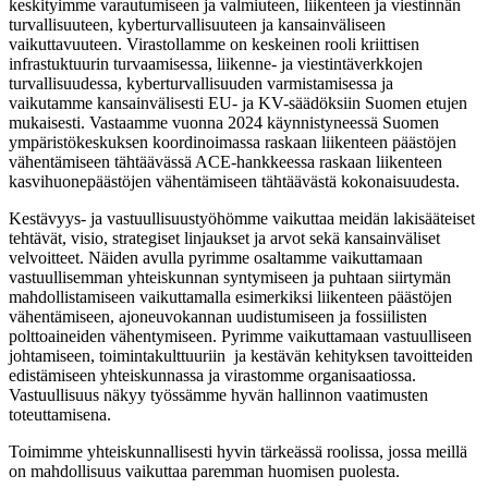
keskityimme varautumiseen ja valmiuteen, liikenteen ja viestinnän
turvallisuuteen, kyberturvallisuuteen ja kansainväliseen
vaikuttavuuteen. Virastollamme on keskeinen rooli kriittisen
infrastuktuurin turvaamisessa, liikenne- ja viestintäverkkojen
turvallisuudessa, kyberturvallisuuden varmistamisessa ja
vaikutamme kansainvälisesti EU- ja KV-säädöksiin Suomen etujen
mukaisesti. Vastaamme vuonna 2024 käynnistyneessä Suomen
ympäristökeskuksen koordinoimassa raskaan liikenteen päästöjen
vähentämiseen tähtäävässä ACE-hankkeessa raskaan liikenteen
kasvihuonepäästöjen vähentämiseen tähtäävästä kokonaisuudesta.
Kestävyys- ja vastuullisuustyöhömme vaikuttaa meidän lakisääteiset
tehtävät, visio, strategiset linjaukset ja arvot sekä kansainväliset
velvoitteet. Näiden avulla pyrimme osaltamme vaikuttamaan
vastuullisemman yhteiskunnan syntymiseen ja puhtaan siirtymän
mahdollistamiseen vaikuttamalla esimerkiksi liikenteen päästöjen
vähentämiseen, ajoneuvokannan uudistumiseen ja fossiilisten
polttoaineiden vähentymiseen. Pyrimme vaikuttamaan vastuulliseen
johtamiseen, toimintakulttuuriin ja kestävän kehityksen tavoitteiden
edistämiseen yhteiskunnassa ja virastomme organisaatiossa.
Vastuullisuus näkyy työssämme hyvän hallinnon vaatimusten
toteuttamisena.
Toimimme yhteiskunnallisesti hyvin tärkeässä roolissa, jossa meillä
on mahdollisuus vaikuttaa paremman huomisen puolesta.