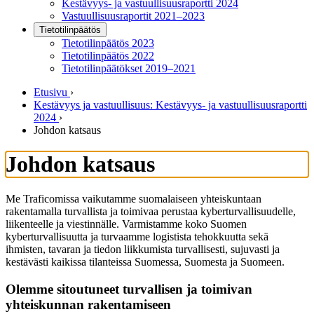
Kestävyys- ja vastuullisuusraportti 2024
Vastuullisuusraportit 2021–2023
Tietotilinpäätös
Tietotilinpäätös 2023
Tietotilinpäätös 2022
Tietotilinpäätökset 2019–2021
Etusivu
›
Kestävyys ja vastuullisuus: Kestävyys- ja vastuullisuusraportti
2024
›
Johdon katsaus
Johdon katsaus
Me Traficomissa vaikutamme suomalaiseen yhteiskuntaan
rakentamalla turvallista ja toimivaa perustaa kyberturvallisuudelle,
liikenteelle ja viestinnälle. Varmistamme koko Suomen
kyberturvallisuutta ja turvaamme logistista tehokkuutta sekä
ihmisten, tavaran ja tiedon liikkumista turvallisesti, sujuvasti ja
kestävästi kaikissa tilanteissa Suomessa, Suomesta ja Suomeen.
Olemme sitoutuneet turvallisen ja toimivan
yhteiskunnan rakentamiseen