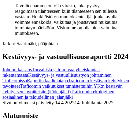
Tavoitteenamme on olla virasto, joka pystyy
reagoimaan tilanteeseen kuin tilanteeseen sen tullessa
vastaan. Henkilöstö on muutoksentekijä, jonka avulla
voimme ennakoida, vaikuttaa ja joustavasti mukautua
toimintaympäristöön. Visiomme on olla aina valmiina
muutokseen.
Jarkko Saarimäki, pääjohtaja
Kestävyys- ja vastuullisuusraportti 2024
Johdon katsaus
Turvallista ja toimivaa yhteiskuntaa
rakentamassa
Kestävyys- ja vastuullisuustyön johtaminen
Traficomissa
Raportin laadintatapa
Traficomin kestävän kehityksen
tavoitteet
Traficomin vaikutukset tunnistettuihin YK:n kestävän
kehityksen tavoitteisiin (kädenjälki)
Traficomin ekologinen,
sosiaalinen ja taloudellinen jalanjälki
Sivu on viimeksi päivitetty
14.4.2025
14. huhtikuuta 2025
Alatunniste