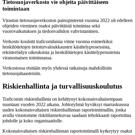
Tietosuojaverkosto vie ohjeita päivittäiseen
toimintaan
Viraston tietosuojaverkoston painopisteenä vuonna 2022 oli edelleen
ohjeiden vieminen osaksi päivittäistä toimintaa sekä
vuorovaikutuksen ja tiedonvaihdon vahvistaminen.
Verkosto koulutti traficomilaisia viime vuonna esimerkiksi
henkilötietojen tietoturvaloukkausten käsittelyprosessista,
rekisteröidyn oikeuksista ja henkilötietojen käsittelyperusteista
viranomaisen toiminnassa.
Verkostossa etsitään myös yhdessä ratkaisuja mahdollisiin
tietosuojahaasteisiin.
Riskienhallinta ja turvallisuuskoulutus
Traficomin riskienhallinta on kehittynyt kokonaisvaltaisempaan
suuntaan vuoden 2022 aikana. Johtoryhmä hyväksyi marraskuussa
uuden kokonaisvaltaisen riskienhallinnan raportointimallin, jonka
avulla virastomme riskitilannekuvaa saadaan tehokkaasti raportoitua
johdolle ja koko organisaatiolle.
Kokonaisvaltaisen riskienhallinnan raportointimalli kytkeytyy osaksi