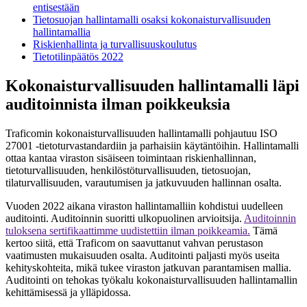
entisestään
Tietosuojan hallintamalli osaksi kokonaisturvallisuuden
hallintamallia
Riskienhallinta ja turvallisuuskoulutus
Tietotilinpäätös 2022
Kokonaisturvallisuuden hallintamalli läpi
auditoinnista ilman poikkeuksia
Traficomin kokonaisturvallisuuden hallintamalli pohjautuu ISO
27001 -tietoturvastandardiin ja parhaisiin käytäntöihin. Hallintamalli
ottaa kantaa viraston sisäiseen toimintaan riskienhallinnan,
tietoturvallisuuden, henkilöstöturvallisuuden, tietosuojan,
tilaturvallisuuden, varautumisen ja jatkuvuuden hallinnan osalta.
Vuoden 2022 aikana viraston hallintamalliin kohdistui uudelleen
auditointi. Auditoinnin suoritti ulkopuolinen arvioitsija.
Auditoinnin
tuloksena sertifikaattimme uudistettiin ilman poikkeamia.
Tämä
kertoo siitä, että Traficom on saavuttanut vahvan perustason
vaatimusten mukaisuuden osalta. Auditointi paljasti myös useita
kehityskohteita, mikä tukee viraston jatkuvan parantamisen mallia.
Auditointi on tehokas työkalu kokonaisturvallisuuden hallintamallin
kehittämisessä ja ylläpidossa.