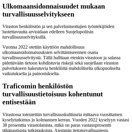
Ulkomaansidonnaisuudet mukaan
turvallisuusselvitykseen
Viraston henkilöstön ja sen palveluntuottajien työntekijöiden
luotettavuutta arvioidaan edelleen Suojelupoliisin
turvallisuusselvityksillä.
Vuonna 2022 otettiin käyttöön mahdollisuus
ulkomaansidonnaisuuksien selvittämiseennen osana
turvallisuusselvitystä. Tällä hallitaan etenkin virastoon ja salassa
pidettävään tietoon kohdistuvia riskejä sekä suojellaan viraston
palvelukseen hakeutuvia henkilöitä mahdolliselta ulkopuoliselta
vaikutukselta ja painostukselta.
Traficomin henkilöstön
turvallisuustietoisuus kohentunut
entisestään
Virastossa toteutettiin turvallisuuskulttuuria mittaava vuosittainen
kyselytutkimus jo kolmannen kerran. Vuoden 2022 kyselyyn vastasi
38 prosenttia virastolaisista, mikä on paras vastausprosentti
tähänastisista tutkimuksista. Aiemmin tietoturvallisuuteen,