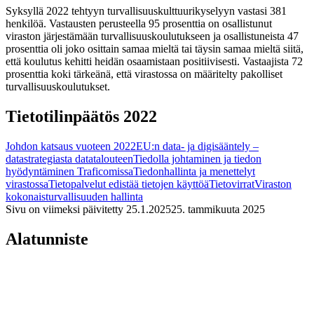
Syksyllä 2022 tehtyyn turvallisuuskulttuurikyselyyn vastasi 381
henkilöä. Vastausten perusteella 95 prosenttia on osallistunut
viraston järjestämään turvallisuuskoulutukseen ja osallistuneista 47
prosenttia oli joko osittain samaa mieltä tai täysin samaa mieltä siitä,
että koulutus kehitti heidän osaamistaan positiivisesti. Vastaajista 72
prosenttia koki tärkeänä, että virastossa on määritelty pakolliset
turvallisuuskoulutukset.
Tietotilinpäätös 2022
Johdon katsaus vuoteen 2022
EU:n data- ja digisääntely –
datastrategiasta datatalouteen
Tiedolla johtaminen ja tiedon
hyödyntäminen Traficomissa
Tiedonhallinta ja menettelyt
virastossa
Tietopalvelut edistää tietojen käyttöä
Tietovirrat
Viraston
kokonaisturvallisuuden hallinta
Sivu on viimeksi päivitetty
25.1.2025
25. tammikuuta 2025
Alatunniste