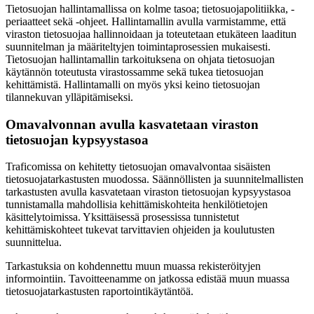
Tietosuojan hallintamallissa on kolme tasoa; tietosuojapolitiikka, -
periaatteet sekä -ohjeet. Hallintamallin avulla varmistamme, että
viraston tietosuojaa hallinnoidaan ja toteutetaan etukäteen laaditun
suunnitelman ja määriteltyjen toimintaprosessien mukaisesti.
Tietosuojan hallintamallin tarkoituksena on ohjata tietosuojan
käytännön toteutusta virastossamme sekä tukea tietosuojan
kehittämistä. Hallintamalli on myös yksi keino tietosuojan
tilannekuvan ylläpitämiseksi.
Omavalvonnan avulla kasvatetaan viraston
tietosuojan kypsyystasoa
Traficomissa on kehitetty tietosuojan omavalvontaa sisäisten
tietosuojatarkastusten muodossa. Säännöllisten ja suunnitelmallisten
tarkastusten avulla kasvatetaan viraston tietosuojan kypsyystasoa
tunnistamalla mahdollisia kehittämiskohteita henkilötietojen
käsittelytoimissa. Yksittäisessä prosessissa tunnistetut
kehittämiskohteet tukevat tarvittavien ohjeiden ja koulutusten
suunnittelua.
Tarkastuksia on kohdennettu muun muassa rekisteröityjen
informointiin. Tavoitteenamme on jatkossa edistää muun muassa
tietosuojatarkastusten raportointikäytäntöä.