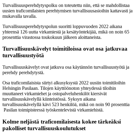
Turvallisuusperehdytyspolku on toteutettu niin, että se mahdollistaa
uusien traficomilaisten perehtymisen turvallisuusasioihin kattavasti ja
mukavalla tavalla.
Turvallisuusperehdytyspolun suoritti loppuvuoden 2022 aikana
yhteensä 126 uutta virkamiestä ja kesätyöntekijää, mikä on noin 65
prosenttia virastossa toukokuun jälkeen aloittaneista.
Turvallisuuskävelyt toimitiloissa ovat osa jatkuvaa
turvallisuustyötä
Turvallisuuskävelyt ovat jatkuva osa käytännön turvallisuustyötä ja
perehdy perehdytystä.
Osa traficomilaisista siirtyi alkusyksystä 2022 uusiin toimitiloihin
Helsingin Pasilaan. Tilojen käyttöönoton yhteydessä tiloihin
muuttaneet virkamiehet ja ostopalveluhenkilöt kiersivät
turvallisuuskävelyllä kiinteistössä. Syksyn aikana
turvallisuuskävelyllä kävi 523 henkilöä, mikä on noin 90 prosenttia
Pasilan toimipisteessä työskentelevistä virkamiehistä.
Kolme neljästä traficomilaisesta kokee tärkeäksi
pakolliset turvallisuuskoulutukset