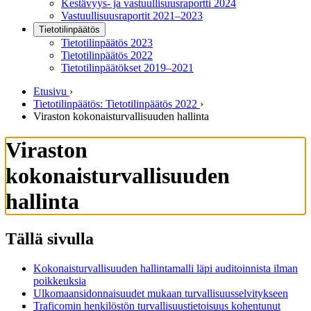
Kestävyys- ja vastuullisuusraportti 2024
Vastuullisuusraportit 2021–2023
Tietotilinpäätös
Tietotilinpäätös 2023
Tietotilinpäätös 2022
Tietotilinpäätökset 2019–2021
Etusivu
›
Tietotilinpäätös: Tietotilinpäätös 2022
›
Viraston kokonaisturvallisuuden hallinta
Viraston
kokonaisturvallisuuden
hallinta
Tällä sivulla
Kokonaisturvallisuuden hallintamalli läpi auditoinnista ilman
poikkeuksia
Ulkomaansidonnaisuudet mukaan turvallisuusselvitykseen
Traficomin henkilöstön turvallisuustietoisuus kohentunut