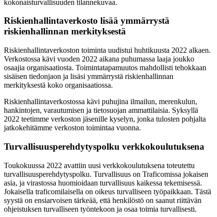
kokonaisturvallisuuden tilannekuvaa.
Riskienhallintaverkosto lisää ymmärrystä
riskienhallinnan merkityksestä
Riskienhallintaverkoston toiminta uudistui huhtikuusta 2022 alkaen.
Verkostossa kävi vuoden 2022 aikana puhumassa laaja joukko
osaajia organisaatiosta. Toimintatapamuutos mahdollisti tehokkaan
sisäisen tiedonjaon ja lisäsi ymmärrystä riskienhallinnan
merkityksestä koko organisaatiossa.
Riskienhallintaverkostossa kävi puhujina ilmailun, merenkulun,
hankintojen, varautumisen ja tietosuojan ammattilaisia. Syksyllä
2022 teetimme verkoston jäsenille kyselyn, jonka tulosten pohjalta
jatkokehitämme verkoston toimintaa vuonna.
Turvallisuusperehdytyspolku verkkokoulutuksena
Toukokuussa 2022 avattiin uusi verkkokoulutuksena toteutettu
turvallisuusperehdytyspolku. Turvallisuus on Traficomissa jokaisen
asia, ja virastossa huomioidaan turvallisuus kaikessa tekemisessä.
Jokaisella traficomilaisella on oikeus turvalliseen työpaikkaan. Tästä
syystä on ensiarvoisen tärkeää, että henkilöstö on saanut riittävän
ohjeistuksen turvalliseen työntekoon ja osaa toimia turvallisesti.