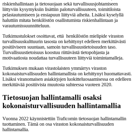
riskienhallintaan ja tietosuojaan sekä turvallisuusjohtamiseen
liittyviin kysymyksiin lisättiin paloturvallisuuteen, toimitiloista
pelastautumiseen ja ensiapuun liittyviä aiheita. Lisäksi kyselyllä
haluttiin mitata henkilöstön osallistumista riskienhallintaan ja
varautumissuunnitteluun.
Tutkimustulokset osoittavat, että henkilöstön mielipide viraston
turvallisuuskulttuurin tasosta on kehittynyt edelleen merkittävästi
positiiviseen suuntaan, samoin turvallisuustietoisuuden taso.
Turvallisuustietoisuus koostuu riittävästä tietopohjasta ja
motivaatiosta noudattaa turvallisuuteen liittyviä toimintamalleja.
Tutkimuksen mukaan virastolaisten ymmärrys viraston
kokonaisturvallisuuden hallintamallista on kehittynyt huomattavasti.
Lisäksi viranomaisen asiakirjojen luokitteluosaamisessa on edelleen
merkittävää positiivista muutosta suhteessa vuoteen 2020.
Tietosuojan hallintamalli osaksi
kokonaisturvallisuuden hallintamallia
Vuonna 2022 käynnistettiin Traficomin tietosuojan hallintamallin
tuottaminen. Tämä on osa viraston kokonaisturvallisuuden
hallintamallia.