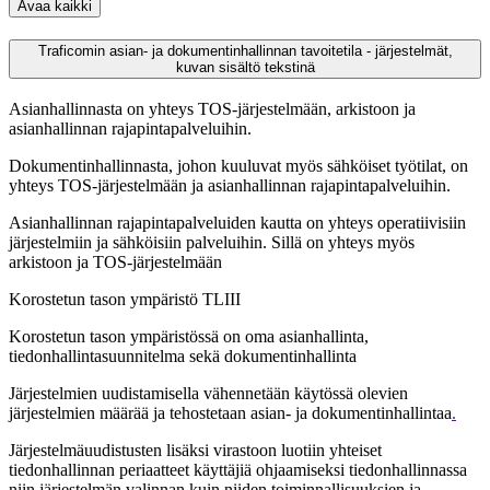
Avaa kaikki
Traficomin asian- ja dokumentinhallinnan tavoitetila - järjestelmät,
kuvan sisältö tekstinä
Asianhallinnasta on yhteys TOS-järjestelmään, arkistoon ja
asianhallinnan rajapintapalveluihin.
Dokumentinhallinnasta, johon kuuluvat myös sähköiset työtilat, on
yhteys TOS-järjestelmään ja asianhallinnan rajapintapalveluihin.
Asianhallinnan rajapintapalveluiden kautta on yhteys operatiivisiin
järjestelmiin ja sähköisiin palveluihin. Sillä on yhteys myös
arkistoon ja TOS-järjestelmään
Korostetun tason ympäristö TLIII
Korostetun tason ympäristössä on oma asianhallinta,
tiedonhallintasuunnitelma sekä dokumentinhallinta
Järjestelmien uudistamisella vähennetään käytössä olevien
järjestelmien määrää ja tehostetaan asian- ja dokumentinhallintaa
.
Järjestelmäuudistusten lisäksi virastoon luotiin yhteiset
tiedonhallinnan periaatteet käyttäjiä ohjaamiseksi tiedonhallinnassa
niin järjestelmän valinnan kuin niiden toiminnallisuuksien ja