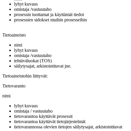
lyhyt kuvaus
omistaja /vastuutaho
prosessin tuottamat ja käyttämät tiedot
prosessien sidokset muihin prosesseihin
Tietoaineisto
nimi
lyhyt kuvaus
omistaja /vastuutaho
tehtäväluokat (TOS)
säilytysajat, arkistointitavat jne.
Tietoaineistohin liittyvät:
Tietovaranto
nimi
lyhyt kuvaus
omistaja / vastuutaho
tietovarantoa käyttävät prosessit
tietovarantoa käyttävät tietojärjestelmät
tietovarannossa olevien tietojen säilytysajat, arkistointitavat