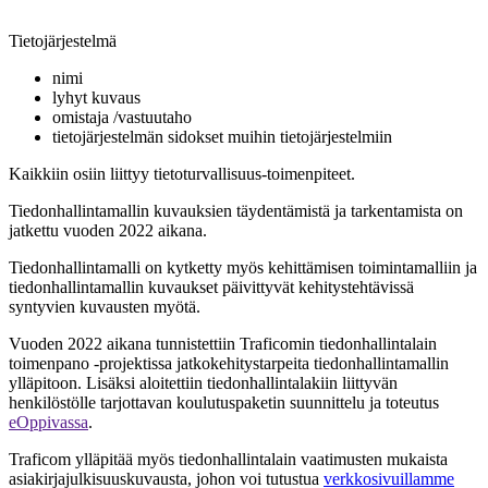
Tietojärjestelmä
nimi
lyhyt kuvaus
omistaja /vastuutaho
tietojärjestelmän sidokset muihin tietojärjestelmiin
Kaikkiin osiin liittyy tietoturvallisuus-toimenpiteet.
Tiedonhallintamallin kuvauksien täydentämistä ja tarkentamista on
jatkettu vuoden 2022 aikana.
Tiedonhallintamalli on kytketty myös kehittämisen toimintamalliin ja
tiedonhallintamallin kuvaukset päivittyvät kehitystehtävissä
syntyvien kuvausten myötä.
Vuoden 2022 aikana tunnistettiin Traficomin tiedonhallintalain
toimenpano -projektissa jatkokehitystarpeita tiedonhallintamallin
ylläpitoon. Lisäksi aloitettiin tiedonhallintalakiin liittyvän
henkilöstölle tarjottavan koulutuspaketin suunnittelu ja toteutus
eOppivassa
.
Traficom ylläpitää myös tiedonhallintalain vaatimusten mukaista
asiakirjajulkisuuskuvausta, johon voi tutustua
verkkosivuillamme