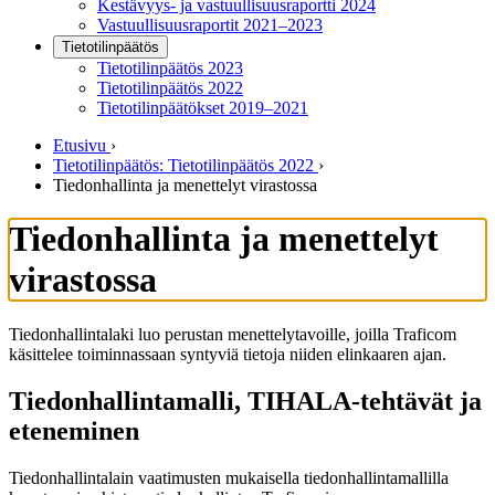
Kestävyys- ja vastuullisuusraportti 2024
Vastuullisuusraportit 2021–2023
Tietotilinpäätös
Tietotilinpäätös 2023
Tietotilinpäätös 2022
Tietotilinpäätökset 2019–2021
Etusivu
›
Tietotilinpäätös: Tietotilinpäätös 2022
›
Tiedonhallinta ja menettelyt virastossa
Tiedonhallinta ja menettelyt
virastossa
Tiedonhallintalaki luo perustan menettelytavoille, joilla Traficom
käsittelee toiminnassaan syntyviä tietoja niiden elinkaaren ajan.
Tiedonhallintamalli, TIHALA-tehtävät ja
eteneminen
Tiedonhallintalain vaatimusten mukaisella tiedonhallintamallilla