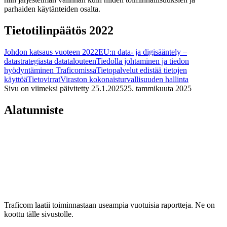
parhaiden käytänteiden osalta.
Tietotilinpäätös 2022
Johdon katsaus vuoteen 2022
EU:n data- ja digisääntely –
datastrategiasta datatalouteen
Tiedolla johtaminen ja tiedon
hyödyntäminen Traficomissa
Tietopalvelut edistää tietojen
käyttöä
Tietovirrat
Viraston kokonaisturvallisuuden hallinta
Sivu on viimeksi päivitetty
25.1.2025
25. tammikuuta 2025
Alatunniste
Traficom laatii toiminnastaan useampia vuotuisia raportteja. Ne on
koottu tälle sivustolle.