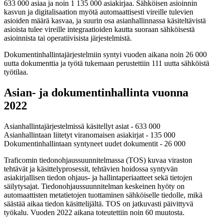
633 000 asiaa ja noin 1 135 000 asiakirjaa. Sähköisen asioinnin
kasvun ja digitalisaation myötä automaattisesti vireille tulevien
asioiden määrä kasvaa, ja suurin osa asianhallinnassa käsiteltävistä
asioista tulee vireille integraatioiden kautta suoraan sähköisestä
asioinnista tai operatiivisista järjestelmistä.
Dokumentinhallintajärjestelmiin syntyi vuoden aikana noin 26 000
uutta dokumenttia ja työtä tukemaan perustettiin 111 uutta sähköistä
työtilaa.
Asian- ja dokumentinhallinta vuonna
2022
Asianhallintajärjestelmissä käsitellyt asiat - 633 000
Asianhallintaan liitetyt viranomaisen asiakirjat - 135 000
Dokumentinhallintaan syntyneet uudet dokumentit - 26 000
Traficomin tiedonohjaussuunnitelmassa (TOS) kuvaa viraston
tehtävät ja käsittelyprosessit, tehtävien hoidossa syntyvän
asiakirjallisen tiedon ohjaus- ja hallintaperiaatteet sekä tietojen
säilytysajat. Tiedonohjaussuunnitelman keskeinen hyöty on
automaattisten metatietojen tuottaminen sähköiselle tiedolle, mikä
säästää aikaa tiedon käsittelijältä. TOS on jatkuvasti päivittyvä
työkalu. Vuoden 2022 aikana toteutettiin noin 60 muutosta.