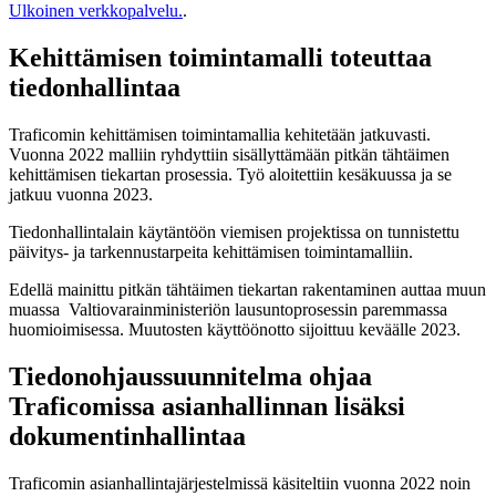
Ulkoinen verkkopalvelu.
.
Kehittämisen toimintamalli toteuttaa
tiedonhallintaa
Traficomin kehittämisen toimintamallia kehitetään jatkuvasti.
Vuonna 2022 malliin ryhdyttiin sisällyttämään pitkän tähtäimen
kehittämisen tiekartan prosessia. Työ aloitettiin kesäkuussa ja se
jatkuu vuonna 2023.
Tiedonhallintalain käytäntöön viemisen projektissa on tunnistettu
päivitys- ja tarkennustarpeita kehittämisen toimintamalliin.
Edellä mainittu pitkän tähtäimen tiekartan rakentaminen auttaa muun
muassa Valtiovarainministeriön lausuntoprosessin paremmassa
huomioimisessa. Muutosten käyttöönotto sijoittuu keväälle 2023.
Tiedonohjaussuunnitelma ohjaa
Traficomissa asianhallinnan lisäksi
dokumentinhallintaa
Traficomin asianhallintajärjestelmissä käsiteltiin vuonna 2022 noin