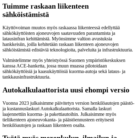
Tuimme raskaan liikenteen
sähköistämistä
Käyttövoiman muutos myös raskaassa liikenteessä edellyttää
sähkökäyttöisten ajoneuvojen saatavuuden parantamista ja
latausinfran kehittämistä. Myönsimme valtion avustuksia
hankkeisiin, joilla kehitetään raskaan liikenteen ajoneuvojen
sähköistämistä edistäviä teknologioita, palveluita ja infrastruktuuria.
Valmistelimme myös yhteistyössä Suomen ympäristökeskuksen
kanssa ACE-hanketta, jossa muun muassa pilotoidaan
sähkökäyttöisiä ja kaasukäyttöisiä kuorma-autoja sekä lataus- ja
tankkausinfrastruktuuria.
Autokalkulaattorista uusi ehompi versio
Vuonna 2023 julkaisimme päivitetyn version henkilöautojen päästö-
ja kustannuslaskuri Autokalkulaattorista. Samalla laskuri
laajennettiin kuorma- ja pakettiautoihin. Julkaisimme myös
tieliikenteen ajoneuvokanta- ja päästöennusteen erityisesti
henkilöautojen ja raskaan liikenteen osalta.