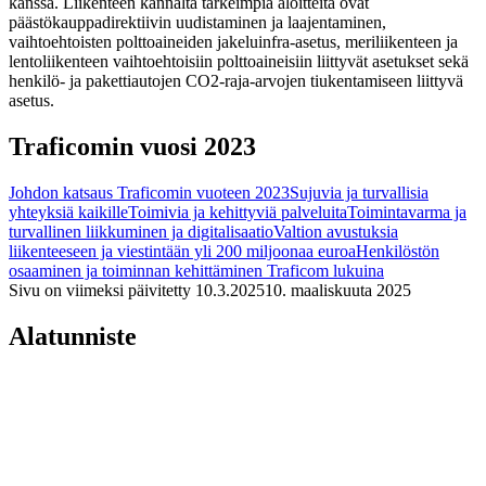
kanssa. Liikenteen kannalta tärkeimpiä aloitteita ovat
päästökauppadirektiivin uudistaminen ja laajentaminen,
vaihtoehtoisten polttoaineiden jakeluinfra-asetus, meriliikenteen ja
lentoliikenteen vaihtoehtoisiin polttoaineisiin liittyvät asetukset sekä
henkilö- ja pakettiautojen CO2-raja-arvojen tiukentamiseen liittyvä
asetus.
Traficomin vuosi 2023
Johdon katsaus Traficomin vuoteen 2023
Sujuvia ja turvallisia
yhteyksiä kaikille
Toimivia ja kehittyviä palveluita
Toimintavarma ja
turvallinen liikkuminen ja digitalisaatio
Valtion avustuksia
liikenteeseen ja viestintään yli 200 miljoonaa euroa
Henkilöstön
osaaminen ja toiminnan kehittäminen
Traficom lukuina
Sivu on viimeksi päivitetty
10.3.2025
10. maaliskuuta 2025
Alatunniste