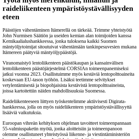
Työtä myös merenkulun, ilmailun ja
raideliikenteen ympäristöystävällisyyden
eteen
Päästöjen vähentäminen Itämerellä on tärkeää. Teimme yhteistyötä
John Nurmisen Säätiön ja useiden kemian alan toimijoiden kanssa
Kemikaalialushankkeessa, jonka tuloksena kaikki Suomen
mäntyöljytoimijat sitoutuivat vähentämään tankinpesuvesien mukana
Itämereen päätyviä mäntyöljypäästöjä.
Viranomaistyö lentoliikenteen päästökaupan ja kansainvälisen
lentoliikenteen päästöjärjestelmä CORSIAn toimeenpanemiseksi
jatkui vuonna 2023. Osallistuimme myös kestäviä lentopolttoaineita
koskevaan EU-tason työhön. Lisäksi teetimme selvitykset
vetylentämisestä ja biopohjaisista kestävistä lentopolttoaineista,
joissa kartoitettiin näiden mahdollisuuksia Suomessa.
Raideliikenteeseen liittyen työskentelimme aktiivisesti Digirata-
hankkeessa, jolla on myös raideliikenteen ympäristöystävällisyyttä
lisääviä vaikutuksia.
Euroopan vihreän kehityksen ohjelman tavoitteet toimeenpannaan
55-valmiuspaketin myötä, jonka aloitteisiin ja toimeenpanoon
olemme osallistuneet yhteistyössä liikenne- ja viestintäministeriön