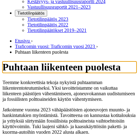
Kestävyys- ja vastuullisuusraportti 2024
Vastuullisuusraportit 2021–2023
Tietotilinpäätös
Tietotilinpäätös 2023
Tietotilinpäätös 2022
Tietotilinpäätökset 2019–2021
Etusivu
›
Traficomin vuosi: Traficomin vuosi 2023
›
Puhtaan liikenteen puolesta
Puhtaan liikenteen puolesta
Teemme konkreettisia tekoja nykyistä puhtaamman
liikenteentoteutumiseksi. Yksi tavoitteistamme on vaikuttaa
liikenteen päästöjen vähentämiseen, ajoneuvokannan uudistumiseen
ja fossiilisten polttoaineiden käytön vähentymiseen.
Jatkoimme vuonna 2023 vähäpäästöisten ajoneuvojen muunto- ja
hankintatukien myöntämistä. Tavoitteena on kannustaa kotitalouksia
ja yrityksiä siirtymään fossiilisista polttoaineista vaihtoehtoisiin
käyttövoimiin. Tuki laajeni sähkö- ja kaasukäyttöisiin paketti- ja
kuorma-autoihin vuoden 2022 alusta alkaen.