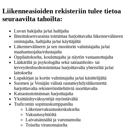
Liikenneasioiden rekisteriin tulee tietoa
seuraavilta tahoilta:
Luvan hakijalta ja/tai haltijalta
Ilmoituksenvaraista toimintaa harjoittavalta liikennevälineen
omistajalta, haltijalta ja/tai käyttäjältä
Liikennevälineen ja sen moottorin valmistajalta ja/tai
maahantuojalta/edustajalta
Oppilaitokselta, kouluttajalta ja näytön vastaanottajalta
Lääkäriltä ja psykologilta sekä sairaanhoito- tai
terveydenhuoltotoimintaa harjoittavalta yhteisöltä ja/tai
laitokselta
Lupakirjan ja kortin valmistajalta ja/tai käsittelijältä
Suomen ja Venäjän välistä rautatieyhdysliikennettä
harjoittavalta rekisteröintitehtäviä suorittavalta
Katsastustoiminnan harjoittajalta
Yksittäishyväksyntöjä myöntävältä
Traficomin sopimuskumppanilta
Liikennevakuutuskeskukselta
Vakuutusyhtiöltä
Laivaisännältä ja varustamolta
Toiselta viranomaiselta