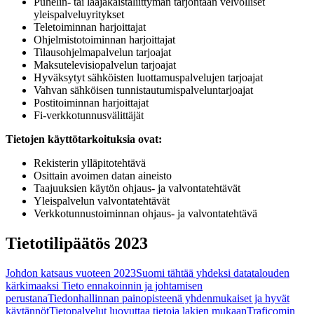
Puhelin- tai laajakaistaliittymän tarjontaan velvolliset
yleispalveluyritykset
Teletoiminnan harjoittajat
Ohjelmistotoiminnan harjoittajat
Tilausohjelmapalvelun tarjoajat
Maksutelevisiopalvelun tarjoajat
Hyväksytyt sähköisten luottamuspalvelujen tarjoajat
Vahvan sähköisen tunnistautumispalveluntarjoajat
Postitoiminnan harjoittajat
Fi-verkkotunnusvälittäjät
Tietojen käyttötarkoituksia ovat:
Rekisterin ylläpitotehtävä
Osittain avoimen datan aineisto
Taajuuksien käytön ohjaus- ja valvontatehtävät
Yleispalvelun valvontatehtävät
Verkkotunnustoiminnan ohjaus- ja valvontatehtävä
Tietotilipäätös 2023
Johdon katsaus vuoteen 2023
Suomi tähtää yhdeksi datatalouden
kärkimaaksi
Tieto ennakoinnin ja johtamisen
perustana
Tiedonhallinnan painopisteenä yhdenmukaiset ja hyvät
käytännöt
Tietopalvelut luovuttaa tietoja lakien mukaan
Traficomin