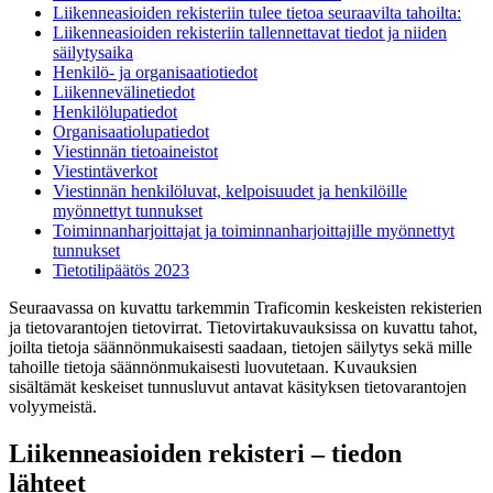
Liikenneasioiden rekisteriin tulee tietoa seuraavilta tahoilta:
Liikenneasioiden rekisteriin tallennettavat tiedot ja niiden
säilytysaika
Henkilö- ja organisaatiotiedot
Liikennevälinetiedot
Henkilölupatiedot
Organisaatiolupatiedot
Viestinnän tietoaineistot
Viestintäverkot
Viestinnän henkilöluvat, kelpoisuudet ja henkilöille
myönnettyt tunnukset
Toiminnanharjoittajat ja toiminnanharjoittajille myönnettyt
tunnukset
Tietotilipäätös 2023
Seuraavassa on kuvattu tarkemmin Traficomin keskeisten rekisterien
ja tietovarantojen tietovirrat. Tietovirtakuvauksissa on kuvattu tahot,
joilta tietoja säännönmukaisesti saadaan, tietojen säilytys sekä mille
tahoille tietoja säännönmukaisesti luovutetaan. Kuvauksien
sisältämät keskeiset tunnusluvut antavat käsityksen tietovarantojen
volyymeistä.
Liikenneasioiden rekisteri – tiedon
lähteet