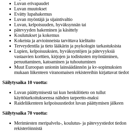
Luvan erivapaudet
Luvan muutokset
Evätty lupahakemus
Luvan myöntäjä ja sijaintivaltio
Luvan, kelpoisuuden, hyväksynnän tai
pätevyyden hakeminen ja käsittely
Koulutukset ja kokemus
Kokeista ja arvioinneista tarvittava kielitaito
Terveydentila ja tieto lääkärin ja psykologin tarkastuksista
Lupien, kelpoisuuksien, hyväksyntöjen ja pätevyyksiä
vastaavien korttien, kirjojen ja todistusten myöntäminen,
peruuttaminen, katoaminen ja tuhoutuminen
Muut Euroopan unionin lainsäädännön ja kv-sopimuksien
mukaan liikenteen viranomaisen rekistereihin kirjattavat tiedot
Säilytysaika 10 vuotta:
Luvan päättymisestä tai kun henkilötieto on tullut
käyttötarkoitukseensa nähden tarpeetto-maksi
Raideliikenteen kelpoisuustiedot luvan päättymisen jälkeen
Säilytysaika 70 vuotta:
Merimiesten meripalvelu-, koulutus- ja pätevyystiedot tiedon
rekisteröinnistä