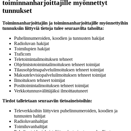
toiminnanharjoittajille myönnettyt
tunnukset
Toiminnanharjoittajiin ja toiminnanharjoittajille myönnettyihin
tunnuksiin liittyviä tietoja tulee seuraavilta tahoilta:
Puhelinnumeroiden, koodien ja tunnusten hakijat
Radioluvan hakijat
Toimilupien hakijat
Traficom
Teletoimintailmoituksen tehneet
Ohjelmistotoimintailmoituksen tehneet toimijat
Tilausohjelmapalveluilmoituksen tehneet toimijat
Maksutelevisiopalveluilmoituksen tehneet toimijat
Ilmoituksen tehneet toimijat
Postitoimintailmoituksen tehneet toimijat
Verkkotunnusvälittäjäksi ilmoittautuneet
Tiedot talletetaan seuraaviin tietoaineistoihin:
Televerkkoihin liittyvien puhelinnumeroiden, koodien ja
tunnusten haltijat
Radioluvanhaltijat
Toimiluvanhaltijat