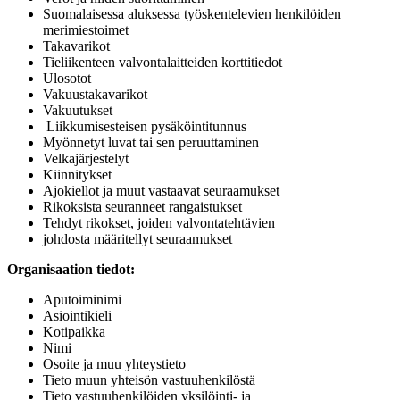
Suomalaisessa aluksessa työskentelevien henkilöiden
merimiestoimet
Takavarikot
Tieliikenteen valvontalaitteiden korttitiedot
Ulosotot
Vakuustakavarikot
Vakuutukset
Liikkumisesteisen pysäköintitunnus
Myönnetyt luvat tai sen peruuttaminen
Velkajärjestelyt
Kiinnitykset
Ajokiellot ja muut vastaavat seuraamukset
Rikoksista seuranneet rangaistukset
Tehdyt rikokset, joiden valvontatehtävien
johdosta määritellyt seuraamukset
Organisaation tiedot:
Aputoiminimi
Asiointikieli
Kotipaikka
Nimi
Osoite ja muu yhteystieto
Tieto muun yhteisön vastuuhenkilöstä
Tieto vastuuhenkilöiden yksilöinti- ja