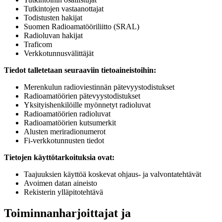
Tutkintojen vastaanottajat
Todistusten hakijat
Suomen Radioamatööriliitto (SRAL)
Radioluvan hakijat
Traficom
Verkkotunnusvälittäjät
Tiedot talletetaan seuraaviin tietoaineistoihin:
Merenkulun radioviestinnän pätevyystodistukset
Radioamatöörien pätevyystodistukset
Yksityishenkilöille myönnetyt radioluvat
Radioamatöörien radioluvat
Radioamatöörien kutsumerkit
Alusten meriradionumerot
Fi-verkkotunnusten tiedot
Tietojen käyttötarkoituksia ovat:
Taajuuksien käyttöä koskevat ohjaus- ja valvontatehtävät
Avoimen datan aineisto
Rekisterin ylläpitotehtävä
Toiminnanharjoittajat ja