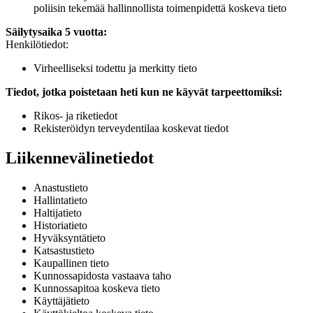
poliisin tekemää hallinnollista toimenpidettä koskeva tieto
Säilytysaika 5 vuotta:
Henkilötiedot:
Virheelliseksi todettu ja merkitty tieto
Tiedot, jotka poistetaan heti kun ne käyvät tarpeettomiksi:
Rikos- ja riketiedot
Rekisteröidyn terveydentilaa koskevat tiedot
Liikennevälinetiedot
Anastustieto
Hallintatieto
Haltijatieto
Historiatieto
Hyväksyntätieto
Katsastustieto
Kaupallinen tieto
Kunnossapidosta vastaava taho
Kunnossapitoa koskeva tieto
Käyttäjätieto