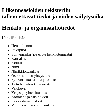
Liikenneasioiden rekisteriin
tallennettavat tiedot ja niiden säilytysaika
Henkilö- ja organisaatiotiedot
Henkilön tiedot:
Henkilötunnus
Sukupuoli
Syntymäaika (jos ei ole henkilötunnusta)
Kansalaisuus
Kotikunta
Nimi
Nimikirjoitusnäyte
Osoite tai muu yhteystieto
Syntymäaika, -kunta ja -valtio
Tieto henkilön kuolemasta
Valokuva
Yritys- ja yhteisötunnus
Äidinkieli ja asiointikieli
Lakisääteiset maksut
Verot ja niiden suorittaminen