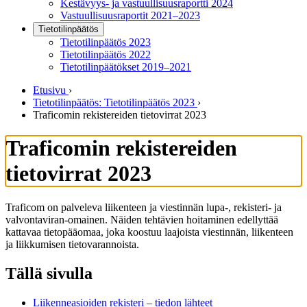
Kestävyys- ja vastuullisuusraportti 2024
Vastuullisuusraportit 2021–2023
Tietotilinpäätös
Tietotilinpäätös 2023
Tietotilinpäätös 2022
Tietotilinpäätökset 2019–2021
Etusivu
›
Tietotilinpäätös: Tietotilinpäätös 2023
›
Traficomin rekistereiden tietovirrat 2023
Traficomin rekistereiden
tietovirrat 2023
Traficom on palveleva liikenteen ja viestinnän lupa-, rekisteri- ja
valvontaviran-omainen. Näiden tehtävien hoitaminen edellyttää
kattavaa tietopääomaa, joka koostuu laajoista viestinnän, liikenteen
ja liikkumisen tietovarannoista.
Tällä sivulla
Liikenneasioiden rekisteri – tiedon lähteet