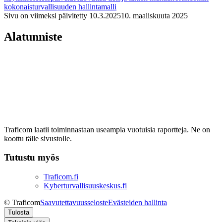
kokonaisturvallisuuden hallintamalli
Sivu on viimeksi päivitetty
10.3.2025
10. maaliskuuta 2025
Alatunniste
Traficom laatii toiminnastaan useampia vuotuisia raportteja. Ne on
koottu tälle sivustolle.
Tutustu myös
Traficom.fi
Kyberturvallisuuskeskus.fi
© Traficom
Saavutettavuusseloste
Evästeiden hallinta
Tulosta