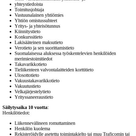
yhteystiedoista
Toimitusjohtaja
Vastuunalainen yhtiömies
Yhtiön omistussuhteet
Yritys- ja yhteisötunnus
Kiinnitystieto
Konkurssitieto
Lakisääteinen maksutieto
Verotieto ja sen suorittamistieto
Suomalaisessa aluksessa työskentelevien henkilöiden
merimiestoimitiedot
Takavarikkotieto
Tieliikenteen valvontalaitteiden korttitieto
Ulosottotieto
Vakuustakavarikkotieto
Vakuutustieto
Velkajärjestelytieto
Yrityssaneeraustieto
Säilytysaika 10 vuotta
:
Henkilötiedot:
Liikennevälineen romuttaminen
Henkilön kuolema
Rekisteröidylle asetettu toimintakielto tai muu Traficomin tai