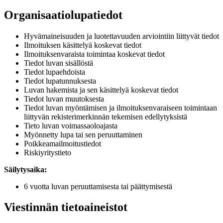
Organisaatiolupatiedot
Hyvämaineisuuden ja luotettavuuden arviointiin liittyvät tiedot
Ilmoituksen käsittelyä koskevat tiedot
Ilmoituksenvaraista toimintaa koskevat tiedot
Tiedot luvan sisällöstä
Tiedot lupaehdoista
Tiedot lupatunnuksesta
Luvan hakemista ja sen käsittelyä koskevat tiedot
Tiedot luvan muutoksesta
Tiedot luvan myöntämisen ja ilmoituksenvaraiseen toimintaan
liittyvän rekisterimerkinnän tekemisen edellytyksistä
Tieto luvan voimassaoloajasta
Myönnetty lupa tai sen peruuttaminen
Poikkeamailmoitustiedot
Riskiyritystieto
Säilytysaika:
6 vuotta luvan peruuttamisesta tai päättymisestä
Viestinnän tietoaineistot