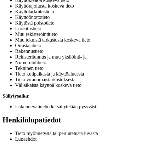
Käyttökieltoa koskeva tieto
Käyttörajoitusta koskeva tieto
Käyttötarkoitustieto
Käyttöönottotieto
Käytöstä poistotieto
Luokitustieto
Muu rekisteröintitieto
Muu teknistä tarkastusta koskeva tieto
Omistajatieto
Rakennustieto
Rekisteritunnus ja muu yksilöinti- ja
Numerointitieto
Tekninen tieto
Tieto kotipaikasta ja käyttöalueesta
Tieto viranomaistarkastuksesta
Väliaikaista käyttöä koskeva tieto
Säilytysaika:
Liikennevälinetiedot säilytetään pysyvästi
Henkilölupatiedot
Tieto myönnetystä tai peruutetusta luvasta
Lupaehdot