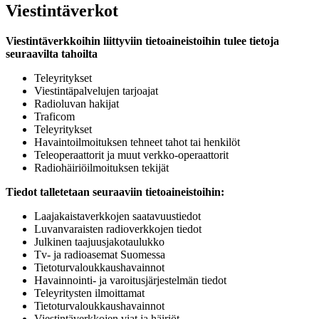
Viestintäverkot
Viestintäverkkoihin liittyviin tietoaineistoihin tulee tietoja
seuraavilta tahoilta
Teleyritykset
Viestintäpalvelujen tarjoajat
Radioluvan hakijat
Traficom
Teleyritykset
Havaintoilmoituksen tehneet tahot tai henkilöt
Teleoperaattorit ja muut verkko-operaattorit
Radiohäiriöilmoituksen tekijät
Tiedot talletetaan seuraaviin tietoaineistoihin:
Laajakaistaverkkojen saatavuustiedot
Luvanvaraisten radioverkkojen tiedot
Julkinen taajuusjakotaulukko
Tv- ja radioasemat Suomessa
Tietoturvaloukkaushavainnot
Havainnointi- ja varoitusjärjestelmän tiedot
Teleyritysten ilmoittamat
Tietoturvaloukkaushavainnot
Viestintäverkkojen viat ja häiriöt