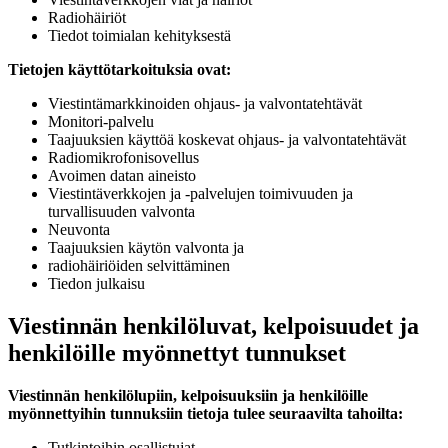
Radiohäiriöt
Tiedot toimialan kehityksestä
Tietojen käyttötarkoituksia ovat:
Viestintämarkkinoiden ohjaus- ja valvontatehtävät
Monitori-palvelu
Taajuuksien käyttöä koskevat ohjaus- ja valvontatehtävät
Radiomikrofonisovellus
Avoimen datan aineisto
Viestintäverkkojen ja -palvelujen toimivuuden ja
turvallisuuden valvonta
Neuvonta
Taajuuksien käytön valvonta ja
radiohäiriöiden selvittäminen
Tiedon julkaisu
Viestinnän henkilöluvat, kelpoisuudet ja
henkilöille myönnettyt tunnukset
Viestinnän henkilölupiin, kelpoisuuksiin ja henkilöille
myönnettyihin tunnuksiin tietoja tulee seuraavilta tahoilta:
Tutkintoihin osallistujat