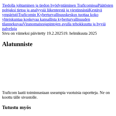
Tiedolla johtaminen ja tiedon hyödyntäminen Traficomissa
Päätösten
pohjaksi tietoa ja analyysiä liikenteestä ja viestinnästä
Kestävä
ympäristö
Traficomin Kyberturvallisuuskeskus tuottaa koko
yhteiskuntaa koskevaa kansallista kyberturvallisuuden
tilannekuvaa
Viranomaisrajapintojen avulla tehokkuutta ja hyviä
palveluja
Sivu on viimeksi päivitetty
19.2.2025
19. helmikuuta 2025
Alatunniste
Traficom laatii toiminnastaan useampia vuotuisia raportteja. Ne on
koottu tälle sivustolle.
Tutustu myös