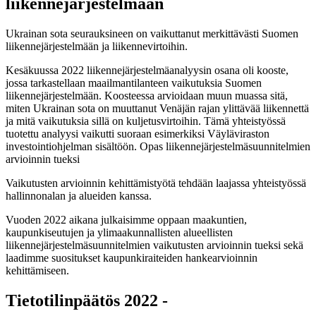
liikennejärjestelmään
Ukrainan sota seurauksineen on vaikuttanut merkittävästi Suomen
liikennejärjestelmään ja liikennevirtoihin.
Kesäkuussa 2022 liikennejärjestelmäanalyysin osana oli kooste,
jossa tarkastellaan maailmantilanteen vaikutuksia Suomen
liikennejärjestelmään. Koosteessa arvioidaan muun muassa sitä,
miten Ukrainan sota on muuttanut Venäjän rajan ylittävää liikennettä
ja mitä vaikutuksia sillä on kuljetusvirtoihin. Tämä yhteistyössä
tuotettu analyysi vaikutti suoraan esimerkiksi Väyläviraston
investointiohjelman sisältöön. Opas liikennejärjestelmäsuunnitelmien
arvioinnin tueksi
Vaikutusten arvioinnin kehittämistyötä tehdään laajassa yhteistyössä
hallinnonalan ja alueiden kanssa.
Vuoden 2022 aikana julkaisimme oppaan maakuntien,
kaupunkiseutujen ja ylimaakunnallisten alueellisten
liikennejärjestelmäsuunnitelmien vaikutusten arvioinnin tueksi sekä
laadimme suositukset kaupunkiraiteiden hankearvioinnin
kehittämiseen.
Tietotilinpäätös 2022 -