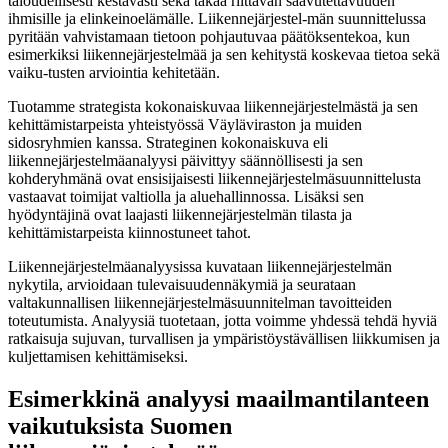
taloudellisesti kestävästi sekä takaa riittävän saavutettavuuden
ihmisille ja elinkeinoelämälle. Liikennejärjestel-män suunnittelussa
pyritään vahvistamaan tietoon pohjautuvaa päätöksentekoa, kun
esimerkiksi liikennejärjestelmää ja sen kehitystä koskevaa tietoa sekä
vaiku-tusten arviointia kehitetään.
Tuotamme strategista kokonaiskuvaa liikennejärjestelmästä ja sen
kehittämistarpeista yhteistyössä Väyläviraston ja muiden
sidosryhmien kanssa. Strateginen kokonaiskuva eli
liikennejärjestelmäanalyysi päivittyy säännöllisesti ja sen
kohderyhmänä ovat ensisijaisesti liikennejärjestelmäsuunnittelusta
vastaavat toimijat valtiolla ja aluehallinnossa. Lisäksi sen
hyödyntäjinä ovat laajasti liikennejärjestelmän tilasta ja
kehittämistarpeista kiinnostuneet tahot.
Liikennejärjestelmäanalyysissa kuvataan liikennejärjestelmän
nykytila, arvioidaan tulevaisuudennäkymiä ja seurataan
valtakunnallisen liikennejärjestelmäsuunnitelman tavoitteiden
toteutumista. Analyysiä tuotetaan, jotta voimme yhdessä tehdä hyviä
ratkaisuja sujuvan, turvallisen ja ympäristöystävällisen liikkumisen ja
kuljettamisen kehittämiseksi.
Esimerkkinä analyysi maailmantilanteen
vaikutuksista Suomen