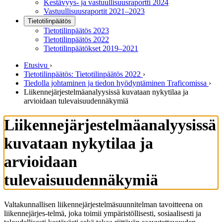
Kestävyys- ja vastuullisuusraportti 2024
Vastuullisuusraportit 2021–2023
Tietotilinpäätös
Tietotilinpäätös 2023
Tietotilinpäätös 2022
Tietotilinpäätökset 2019–2021
Etusivu
›
Tietotilinpäätös: Tietotilinpäätös 2022
›
Tiedolla johtaminen ja tiedon hyödyntäminen Traficomissa
›
Liikennejärjestelmäanalyysissä kuvataan nykytilaa ja
arvioidaan tulevaisuudennäkymiä
Liikennejärjestelmäanalyysissä
kuvataan nykytilaa ja
arvioidaan
tulevaisuudennäkymiä
Valtakunnallisen liikennejärjestelmäsuunnitelman tavoitteena on
liikennejärjes-telmä, joka toimii ympäristöllisesti, sosiaalisesti ja